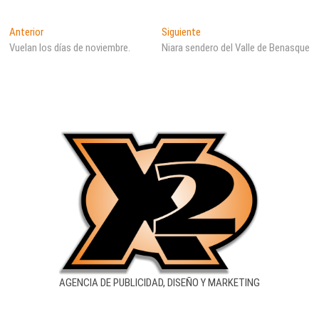
Navegación
Entrada
Entrada
Anterior
Siguiente
anterior:
siguiente:
Vuelan los días de noviembre.
Niara sendero del Valle de Benasque
de
entradas
AGENCIA DE PUBLICIDAD, DISEÑO Y MARKETING