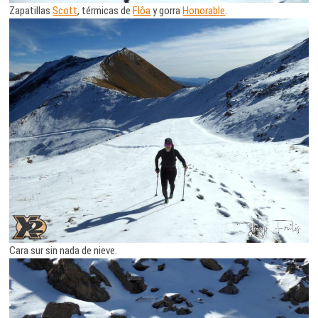
Zapatillas
Scott
, térmicas de
Flôa
y gorra
Honorable
.
Cara sur sin nada de nieve.