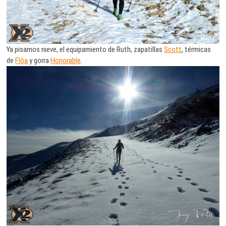
Ya pisamos nieve, el equipamiento de Ruth, zapatillas
Scott
, térmicas
de
Flôa
y gorra
Honorable
.