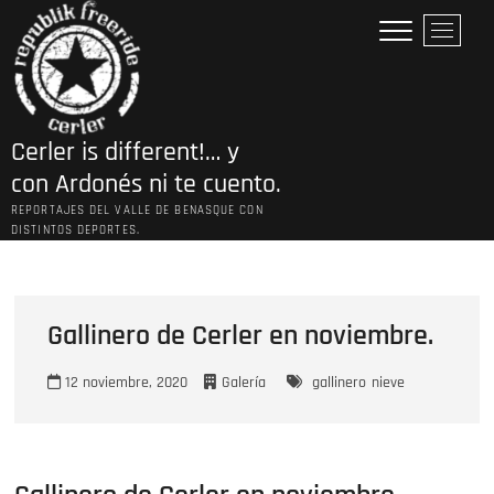
Saltar
B
al
o
contenido
t
ó
n
Cerler is different!… y
d
e
con Ardonés ni te cuento.
l
REPORTAJES DEL VALLE DE BENASQUE CON
m
DISTINTOS DEPORTES.
e
n
ú
Gallinero de Cerler en noviembre.
12 noviembre, 2020
Galería
gallinero
nieve