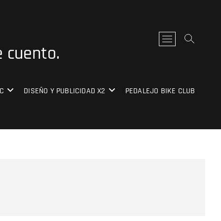
B
e cuento.
o
t
ó
n
C
DISEÑO Y PUBLICIDAD X2
PEDALEJO BIKE CLUB
d
e
l
m
e
n
ú