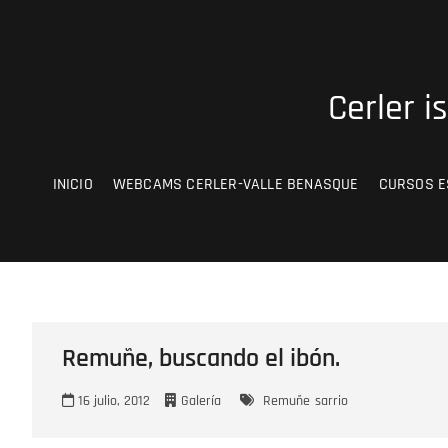
Saltar
al
contenido
Cerler i
INICIO
WEBCAMS CERLER-VALLE BENASQUE
CURSOS E
Remuñe, buscando el ibón.
16 julio, 2012
Galería
Remuñe
sarrio