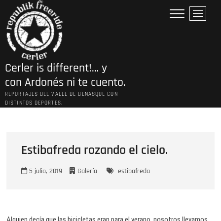
Saltar
B
al
o
contenido
t
ó
n
Cerler is different!… y
d
e
con Ardonés ni te cuento.
l
REPORTAJES DEL VALLE DE BENASQUE CON
m
DISTINTOS DEPORTES.
e
n
ú
Estibafreda rozando el cielo.
5 julio, 2019
Galería
estibafreda
Alguien decía que las bicicletas eran para el verano, nosotros llevamos