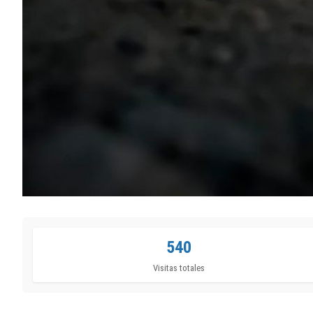
540
Visitas totales