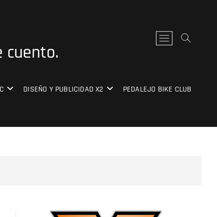
B
e cuento.
o
t
ó
n
C
DISEÑO Y PUBLICIDAD X2
PEDALEJO BIKE CLUB
d
e
l
m
e
n
ú