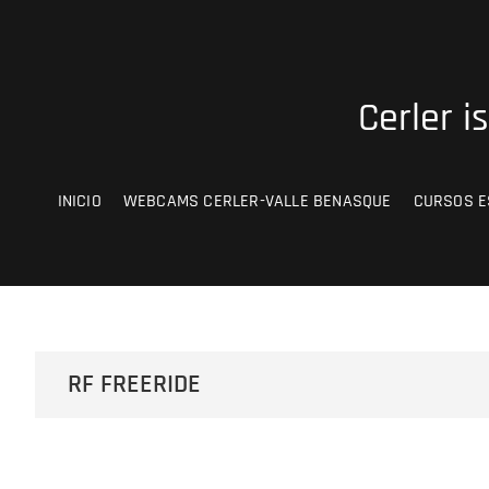
Saltar
al
contenido
Cerler i
INICIO
WEBCAMS CERLER-VALLE BENASQUE
CURSOS E
RF FREERIDE