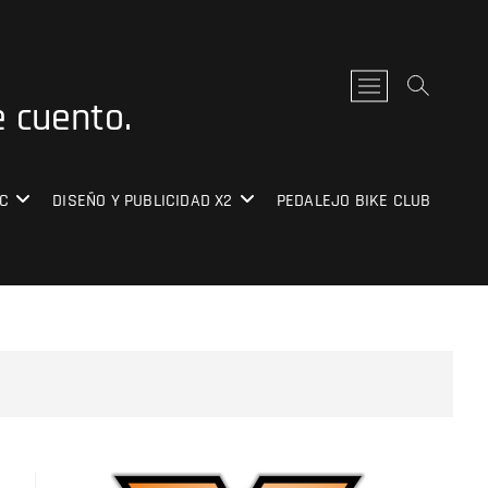
B
e cuento.
o
t
ó
n
C
DISEÑO Y PUBLICIDAD X2
PEDALEJO BIKE CLUB
d
e
l
m
e
n
ú