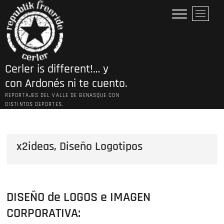
Saltar
B
al
o
contenido
t
ó
n
Cerler is different!… y
d
e
con Ardonés ni te cuento.
l
REPORTAJES DEL VALLE DE BENASQUE CON
m
DISTINTOS DEPORTES.
e
n
ú
x2ideas, Diseño Logotipos
DISEÑO de LOGOS e IMAGEN
CORPORATIVA: