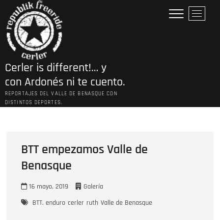
Saltar
B
al
o
contenido
t
ó
n
Cerler is different!… y
d
e
con Ardonés ni te cuento.
l
REPORTAJES DEL VALLE DE BENASQUE CON
m
DISTINTOS DEPORTES.
e
n
ú
BTT empezamos Valle de
Benasque
16 mayo, 2019
Galería
BTT. enduro
cerler
ruth
Valle de Benasque