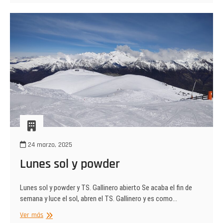
de
Gallinero
24 marzo, 2025
Lunes sol y powder
Lunes sol y powder y TS. Gallinero abierto Se acaba el fin de
semana y luce el sol, abren el TS. Gallinero y es como…
Lunes
Ver más