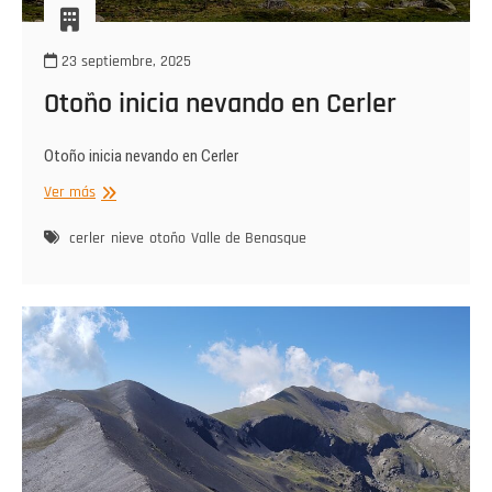
23 septiembre, 2025
Otoño inicia nevando en Cerler
Otoño inicia nevando en Cerler
Otoño
Ver más
inicia
nevando
cerler
nieve
otoño
Valle de Benasque
en
Cerler