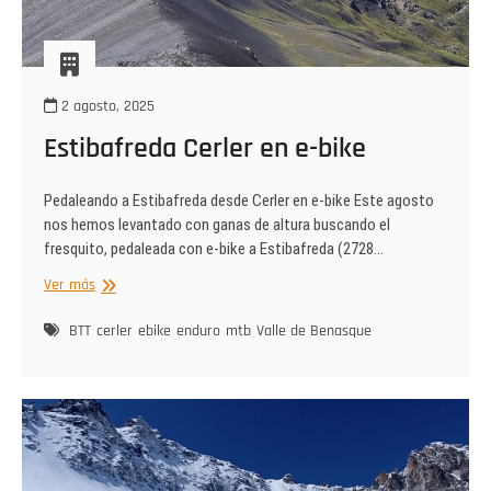
2 agosto, 2025
Estibafreda Cerler en e-bike
Pedaleando a Estibafreda desde Cerler en e-bike Este agosto
nos hemos levantado con ganas de altura buscando el
fresquito, pedaleada con e-bike a Estibafreda (2728…
Estibafreda
Ver más
Cerler
en
BTT
cerler
ebike
enduro
mtb
Valle de Benasque
e-
bike