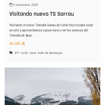
9 noviembre, 2025
Visitando nuevo TS Sarrau
Visitando el nuevo Telesilla Sarrau de Cerler Hoy tocaba ciclar
un rato y aprovechamos a pisar nieve y ver los avances del
Telesilla de 4pax…
Visitando
Ver más
nuevo
TS
BTT
cerler
nieve
Valle de Benasque
Sarrau