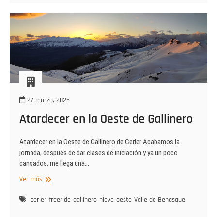
27 marzo, 2025
Atardecer en la Oeste de Gallinero
Atardecer en la Oeste de Gallinero de Cerler Acabamos la
jornada, después de dar clases de iniciación y ya un poco
cansados, me llega una…
Atardecer
Ver más
en
la
cerler
freeride
gallinero
nieve
oeste
Valle de Benasque
Oeste