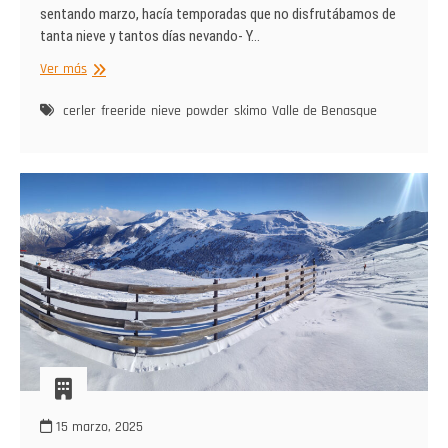
sentando marzo, hacía temporadas que no disfrutábamos de
tanta nieve y tantos días nevando- Y…
Powder
Ver más
sarllerenco
en
cerler
freeride
nieve
powder
skimo
Valle de Benasque
primavera
15 marzo, 2025