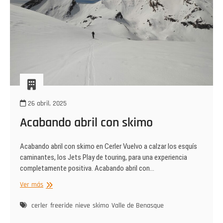
26 abril, 2025
Acabando abril con skimo
Acabando abril con skimo en Cerler Vuelvo a calzar los esquís
caminantes, los Jets Play de touring, para una experiencia
completamente positiva. Acabando abril con…
Acabando
Ver más
abril
con
cerler
freeride
nieve
skimo
Valle de Benasque
skimo