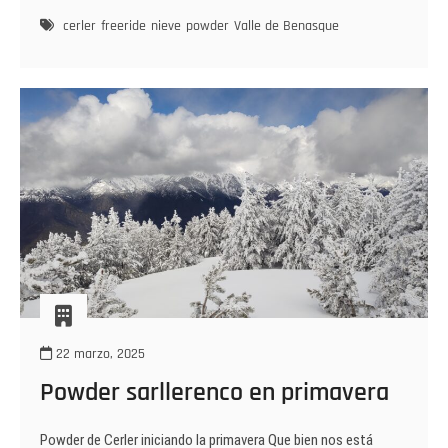
sol
y
cerler
freeride
nieve
powder
Valle de Benasque
powder
22 marzo, 2025
Powder sarllerenco en primavera
Powder de Cerler iniciando la primavera Que bien nos está