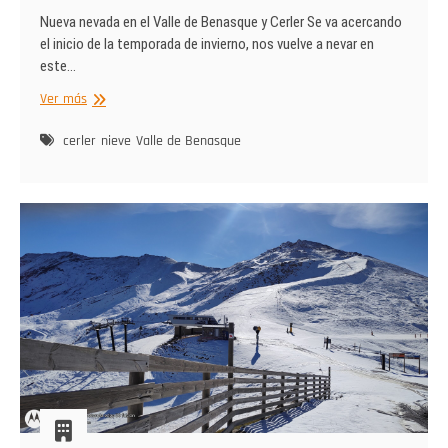
Nueva nevada en el Valle de Benasque y Cerler Se va acercando
el inicio de la temporada de invierno, nos vuelve a nevar en
este…
Nueva
Ver más
nevada
Valle
cerler
nieve
Valle de Benasque
de
Benasque