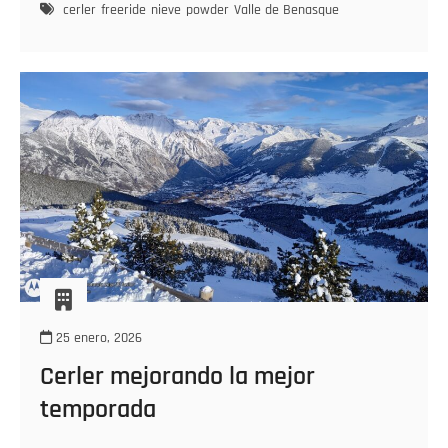
nevada
cerler
freeride
nieve
powder
Valle de Benasque
en
Cerler
25 enero, 2026
Cerler mejorando la mejor
temporada