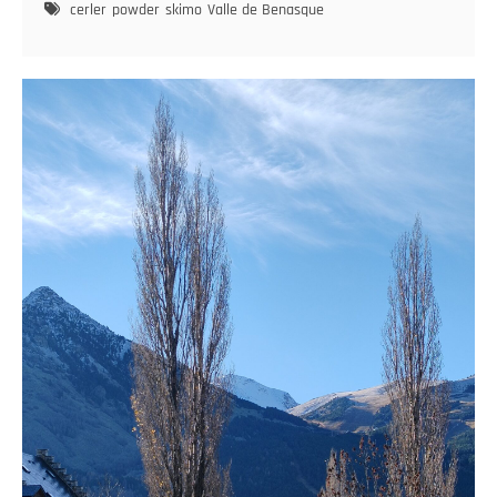
por
cerler
powder
skimo
Valle de Benasque
Cerler