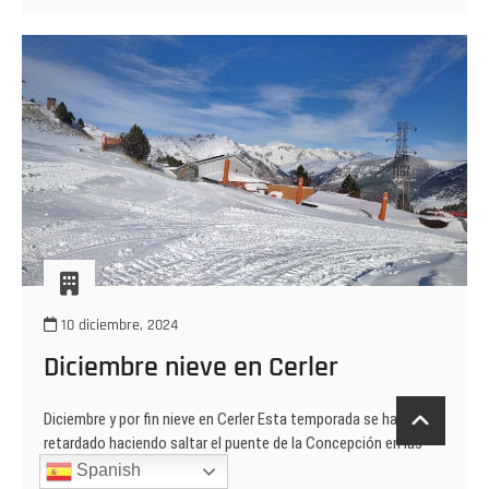
que
era
10 diciembre, 2024
Diciembre nieve en Cerler
Diciembre y por fin nieve en Cerler Esta temporada se ha
retardado haciendo saltar el puente de la Concepción en las
pistas de esquí, al…
Spanish