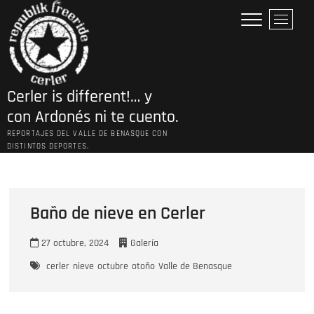
Saltar
B
al
o
contenido
t
ó
n
Cerler is different!… y
d
e
con Ardonés ni te cuento.
l
REPORTAJES DEL VALLE DE BENASQUE CON
m
DISTINTOS DEPORTES.
e
n
ú
Baño de nieve en Cerler
27 octubre, 2024
Galería
cerler
nieve
octubre
otoño
Valle de Benasque