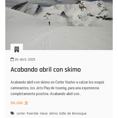
26 abril, 2025
Acabando abril con skimo
Acabando abril con skimo en Cerler Vuelvo a calzar los esquís
caminantes, los Jets Play de touring, para una experiencia
completamente positiva. Acabando abril con…
Acabando
Ver más
abril
con
cerler
freeride
nieve
skimo
Valle de Benasque