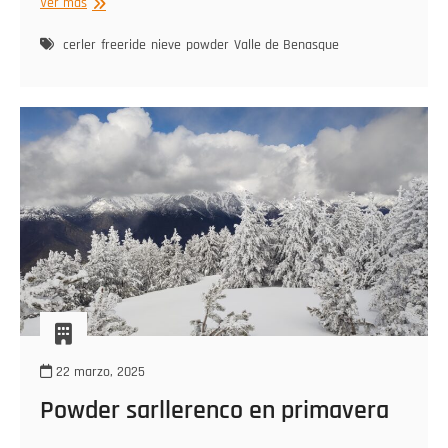
Lunes
Ver más
sol
y
cerler
freeride
nieve
powder
Valle de Benasque
powder
22 marzo, 2025
Powder sarllerenco en primavera