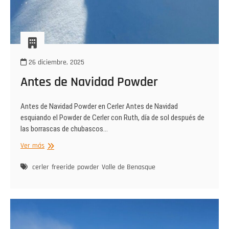
26 diciembre, 2025
Antes de Navidad Powder
Antes de Navidad Powder en Cerler Antes de Navidad
esquiando el Powder de Cerler con Ruth, día de sol después de
las borrascas de chubascos…
Antes
Ver más
de
Navidad
cerler
freeride
powder
Valle de Benasque
Powder