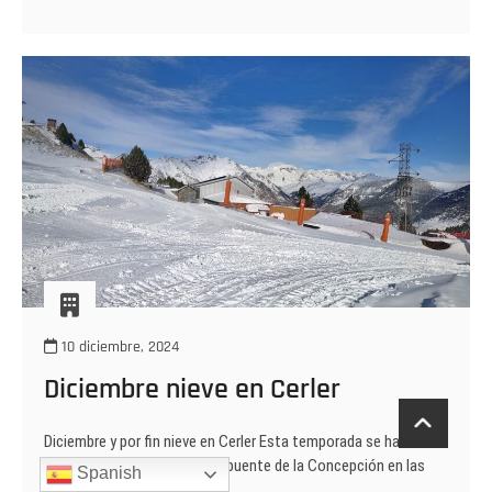
lo
que
era
10 diciembre, 2024
Diciembre nieve en Cerler
Diciembre y por fin nieve en Cerler Esta temporada se ha
retardado haciendo saltar el puente de la Concepción en las
Spanish
pistas de esquí, al…