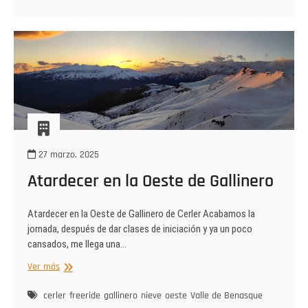
skimo
27 marzo, 2025
Atardecer en la Oeste de Gallinero
Atardecer en la Oeste de Gallinero de Cerler Acabamos la
jornada, después de dar clases de iniciación y ya un poco
cansados, me llega una…
Atardecer
Ver más
en
la
cerler
freeride
gallinero
nieve
oeste
Valle de Benasque