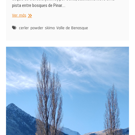
pista entre bosques de Pinar.…
Noviembre
Ver más
skimo
por
cerler
powder
skimo
Valle de Benasque
Cerler