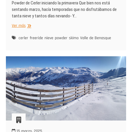
Powder de Cerler iniciando la primavera Que bien nos está
sentando marzo, hacía temporadas que no disfrutábamos de
tanta nieve y tantos días nevando- Y…
Powder
Ver más
sarllerenco
en
cerler
freeride
nieve
powder
skimo
Valle de Benasque
primavera
15 marzo, 2025