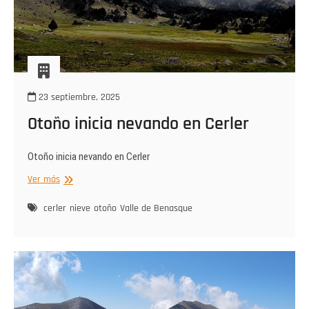
23 septiembre, 2025
Otoño inicia nevando en Cerler
Otoño inicia nevando en Cerler
Otoño
Ver más
inicia
nevando
cerler
nieve
otoño
Valle de Benasque
en
Cerler