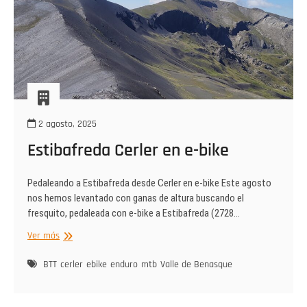
2 agosto, 2025
Estibafreda Cerler en e-bike
Pedaleando a Estibafreda desde Cerler en e-bike Este agosto
nos hemos levantado con ganas de altura buscando el
fresquito, pedaleada con e-bike a Estibafreda (2728…
Estibafreda
Ver más
Cerler
en
BTT
cerler
ebike
enduro
mtb
Valle de Benasque
e-
bike