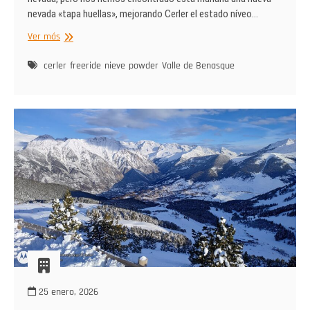
nevada «tapa huellas», mejorando Cerler el estado níveo…
Otra
Ver más
inesperada
nevada
cerler
freeride
nieve
powder
Valle de Benasque
en
Cerler
25 enero, 2026