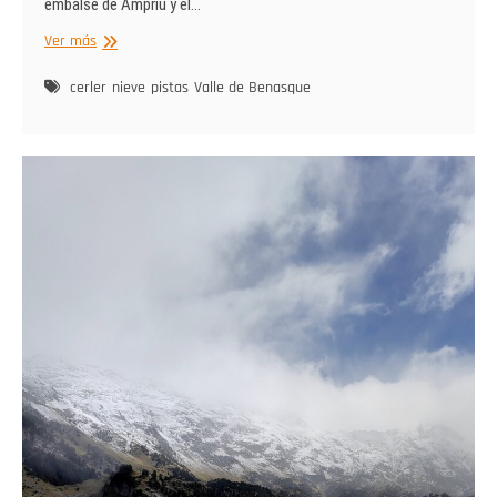
embalse de Ampriu y el…
Obras
Ver más
nuevo
TS
cerler
nieve
pistas
Valle de Benasque
Sarrau