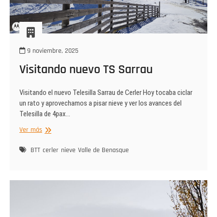
9 noviembre, 2025
Visitando nuevo TS Sarrau
Visitando el nuevo Telesilla Sarrau de Cerler Hoy tocaba ciclar
un rato y aprovechamos a pisar nieve y ver los avances del
Telesilla de 4pax…
Visitando
Ver más
nuevo
TS
BTT
cerler
nieve
Valle de Benasque
Sarrau