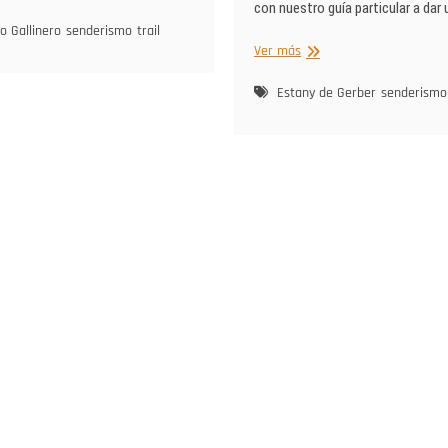
con nuestro guía particular a dar
nero,
r
co Gallinero
senderismo
trail
Ruta
Ver más
de
los
sque)
Estany de Gerber
senderismo
lagos
(estanys)
de
Gerber,
Val
d’Aràn.