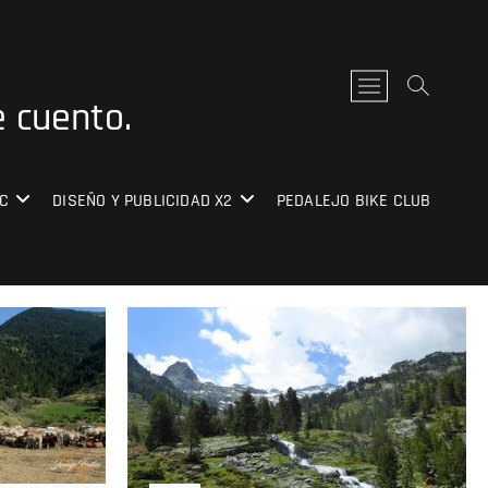
B
e cuento.
o
t
ó
n
C
DISEÑO Y PUBLICIDAD X2
PEDALEJO BIKE CLUB
d
e
l
m
e
n
ú