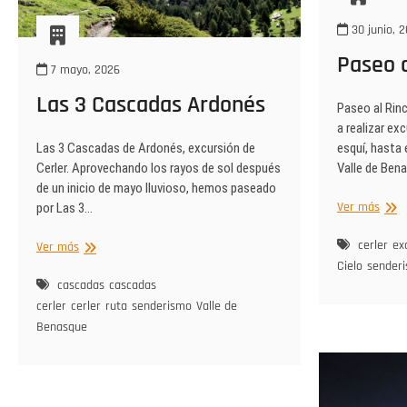
30 junio, 
Paseo a
7 mayo, 2026
Las 3 Cascadas Ardonés
Paseo al Rinc
a realizar ex
esquí, hasta
Las 3 Cascadas de Ardonés, excursión de
Valle de Ben
Cerler. Aprovechando los rayos de sol después
de un inicio de mayo lluvioso, hemos paseado
Pase
Ver más
por Las 3…
al
Rinc
cerler
ex
Las
Ver más
del
3
Cielo
sender
Cielo.
Cascadas
cascadas
cascadas
Ardonés
cerler
cerler
ruta
senderismo
Valle de
Benasque