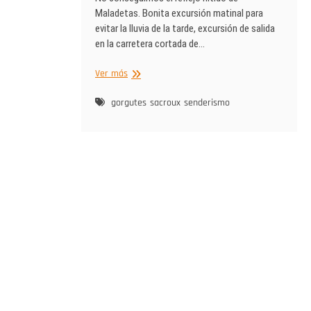
Maladetas. Bonita excursión matinal para
evitar la lluvia de la tarde, excursión de salida
en la carretera cortada de…
Subiendo
Ver más
al
pico
gorgutes
sacroux
senderismo
Sacroux,
Valle
de
Benasque