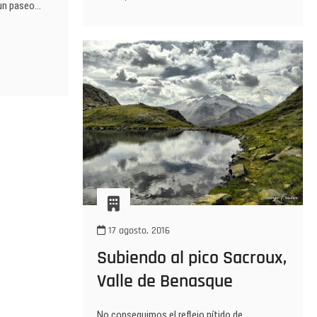
 un paseo…
Llanos
del
Hospital,
Valle
de
Benasque.
17 agosto, 2016
Subiendo al pico Sacroux,
Valle de Benasque
No conseguimos el reflejo nítido de