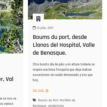
13 julio, 2017
Boums du port, desde
Llanos del Hospital, Valle
de Benasque.
Otro bonito día de julio y en altura todavía se
respira una brisa fresquita que deja realizar
excursiones sin sudar demasiado y eso que
r, Val
hoy…
Boums
Ver más
du
ue se nos va
port,
Boums du Port
Portillón de
 nos vamos
desde
Benasque.
senderismo