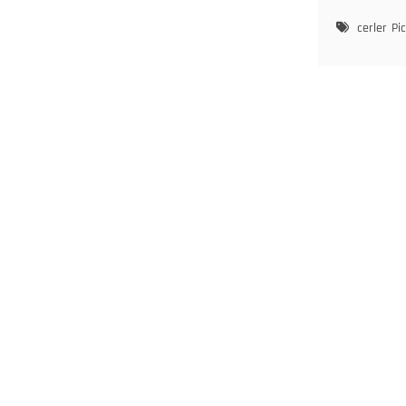
Galli
Cerle
cerler
Pi
(Valle
de
Bena