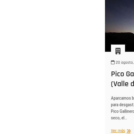
20 agosto,
Pico Ga
(Valle 
Aparcamos bi
para desgasta
Pico Galliner
seco, el…
Pico
Ver más