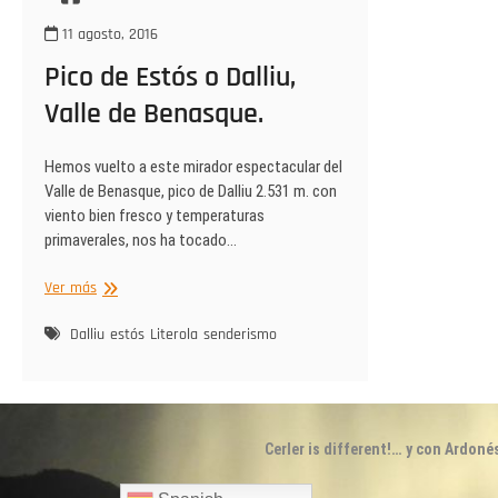
11 agosto, 2016
Pico de Estós o Dalliu,
Valle de Benasque.
Hemos vuelto a este mirador espectacular del
Valle de Benasque, pico de Dalliu 2.531 m. con
viento bien fresco y temperaturas
primaverales, nos ha tocado…
Pico
Ver más
de
Estós
Dalliu
estós
Literola
senderismo
o
Dalliu,
Valle
de
Benasque.
Cerler is different!… y con Ardoné