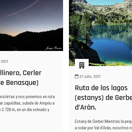
 2017
llinero, Cerler
27 julio, 2017
de Benasque)
Ruta de los lagos
(estanys) de Gerbe
cicletas y nos ponemos en ruta
r zapatillas, subida de Ampriu a
d’Aràn.
o 2.728 m, en un día soleado y
Estany de Gerber Mientras la peq
a rodar por Val d’Aràn, nosotros