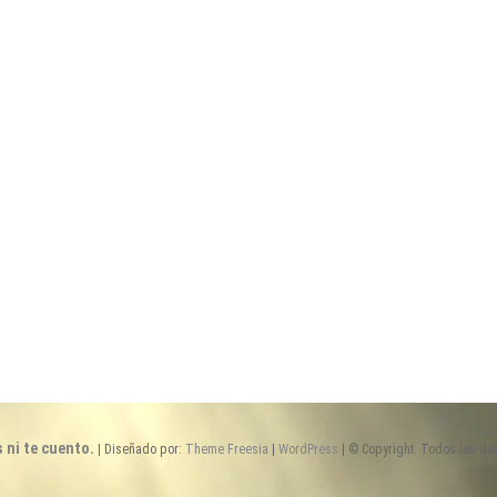
s ni te cuento.
| Diseñado por:
Theme Freesia
|
WordPress
| © Copyright. Todos los de