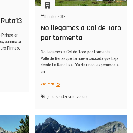
5 julio, 2018
 Ruta13
No llegamos a Col de Toro
 Pirineo en
por tormenta
es, caminata
uro Pirineo,
No llegamos a Col de Toro por tormenta …
Valle de Benasque La nueva cascada que baja
desde La Renclusa. Día distinto, esperamos a
un…
No
Ver más
llegamos
a
julio
senderismo
verano
Col
de
Toro
por
tormenta