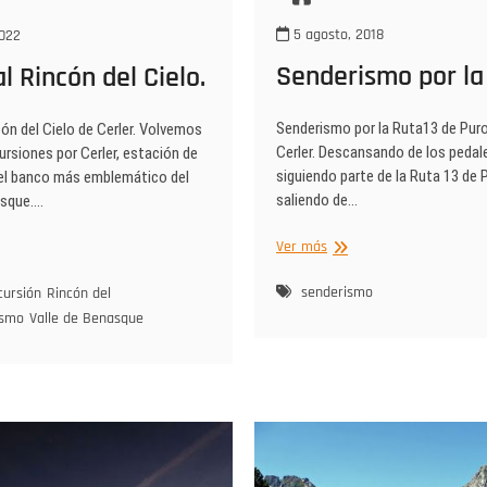
5 agosto, 2018
2022
Senderismo por la
l Rincón del Cielo.
Senderismo por la Ruta13 de Puro
ón del Cielo de Cerler. Volvemos
Cerler. Descansando de los pedal
cursiones por Cerler, estación de
siguiendo parte de la Ruta 13 de P
 el banco más emblemático del
saliendo de…
asque.…
Senderismo
o
Ver más
por
la
ón
senderismo
cursión
Rincón del
Ruta13
ismo
Valle de Benasque