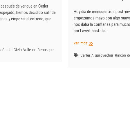
después de ver que en Cerler
Hoy día de reencuentros post-ne
despejado, hemos decidido salir de
empezamos mayo con algo suave,
anas y empezar el entreno, que
nos daba la confianza para much
por Lavert hasta la…
zamos
Para
Ver más
entrar
no,
ncón del Cielo
Valle de Benasque
en
Cerler.A aprovechar
Rincón de
r.
calor,
Rincón
del
Cielo,
Cerler.