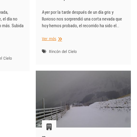
vada,
Ayer por la tarde después de un día gris y
 el día no
lluvioso nos sorprendió una corta nevada que
o más. Subida
hoy hemos probado, el recorrido ha sido el…
Otro
Ver más
sufrido
día
Rincón del Cielo
en
l Cielo
la
oficina,
Cerler.