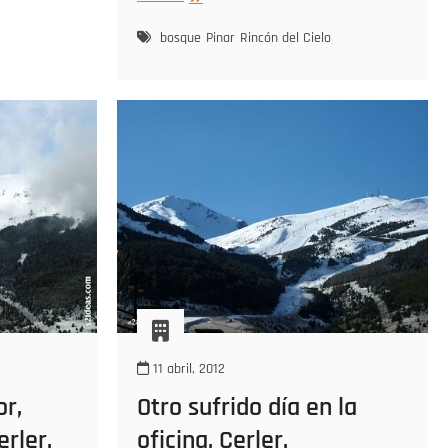
por
Cerler,
bosque
Pinar
Rincón del Cielo
Valle
de
benasque
11 abril, 2012
or,
Otro sufrido día en la
erler.
oficina, Cerler.