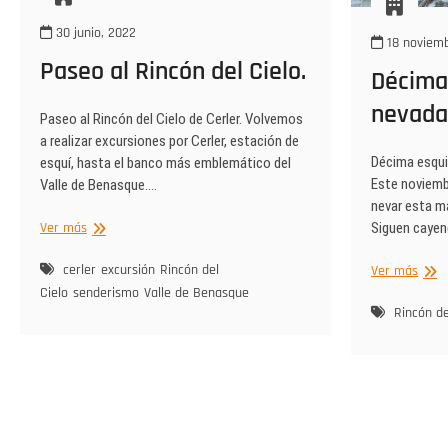
30 junio, 2022
18 noviemb
Paseo al Rincón del Cielo.
Décima
nevada 
Paseo al Rincón del Cielo de Cerler. Volvemos
a realizar excursiones por Cerler, estación de
Décima esqui
esquí, hasta el banco más emblemático del
Este noviemb
Valle de Benasque.…
nevar esta m
Paseo
Ver más
Siguen caye
al
Rincón
cerler
excursión
Rincón del
Déci
Ver más
del
esqu
Cielo
senderismo
Valle de Benasque
Cielo.
y
Rincón de
nuev
neva
en
Cerle