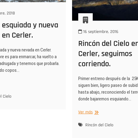
re, 2018
 esquiada y nueva
16 septiembre, 2016
en Cerler.
Rincón del Cielo e
ada y nueva nevada en Cerler.
Cerler, seguimos
re es para enmarcar, ha vuelto a
corriendo.
adrugada y tenemos que probarla.
ndo copos…
Primer entreno después de la 25K,
ma
siguen bien, ligero paseo de subi
iada
hasta abajo, reconociendo el ter
l Cielo
donde bajaremos esquiando…
a
da
Rincón
Ver más
del
r.
Cielo
Rincón del Cielo
en
Cerler,