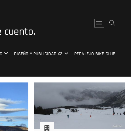
B
e cuento.
o
t
ó
n
C
DISEÑO Y PUBLICIDAD X2
PEDALEJO BIKE CLUB
d
e
l
m
e
n
ú