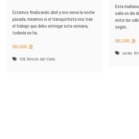
Esta mañana 
Estamos finalizando abril y nos nieva la noche
salía un día 
pasada, miramos si el transportista nos trae
entre las sáb
el trabajo que debo entregar esta semana,
según…
todavía no ha…
Empe
Ver más
Rincón
Ver más
el
del
entre
cerler
Ri
Cielo
139
Rincón del Cielo
Cerle
y
Rabosa
con
nieve
nueva.