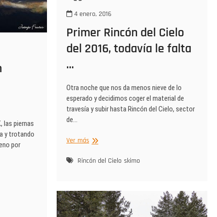
4 enero, 2016
Primer Rincón del Cielo
del 2016, todavía le falta
…
n
Otra noche que nos da menos nieve de lo
esperado y decidimos coger el material de
travesía y subir hasta Rincón del Cielo, sector
de…
 las piernas
da y trotando
Primer
Ver más
reno por
Rincón
del
Rincón del Cielo
skimo
Cielo
del
2016,
todavía
le