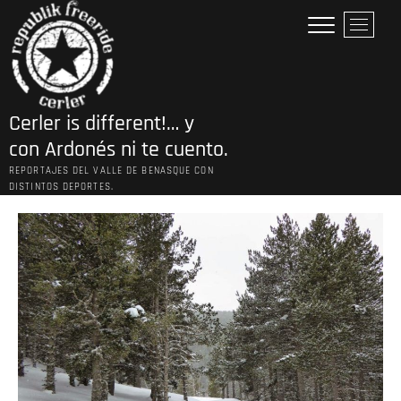
Saltar
B
al
o
contenido
t
ó
n
Cerler is different!… y
d
e
con Ardonés ni te cuento.
l
REPORTAJES DEL VALLE DE BENASQUE CON
m
DISTINTOS DEPORTES.
e
n
ú