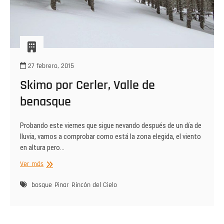
27 febrero, 2015
Skimo por Cerler, Valle de
benasque
Probando este viernes que sigue nevando después de un día de
lluvia, vamos a comprobar como está la zona elegida, el viento
en altura pero…
Skimo
Ver más
por
Cerler,
bosque
Pinar
Rincón del Cielo
Valle
de
benasque