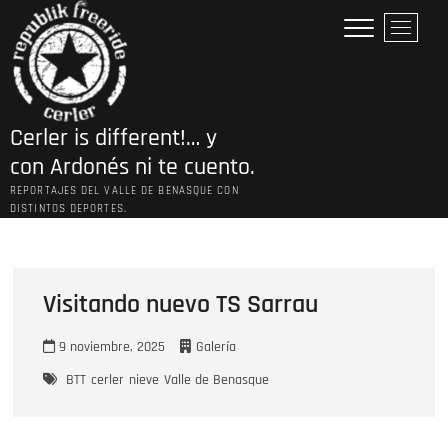
Saltar
B
al
o
contenido
t
ó
n
Cerler is different!… y
d
e
con Ardonés ni te cuento.
l
REPORTAJES DEL VALLE DE BENASQUE CON
m
DISTINTOS DEPORTES.
e
n
ú
Visitando nuevo TS Sarrau
9 noviembre, 2025
Galería
BTT
cerler
nieve
Valle de Benasque