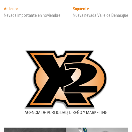
Navegación
Entrada
Entrada
Anterior
Siguiente
anterior:
siguiente:
Nevada importante en noviembre
Nueva nevada Valle de Benasque
de
entradas
AGENCIA DE PUBLICIDAD, DISEÑO Y MARKETING