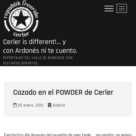
Saltar
B
al
o
contenido
t
ó
n
Cerler is different!… y
d
e
con Ardonés ni te cuento.
l
REPORTAJES DEL VALLE DE BENASQUE CON
m
DISTINTOS DEPORTES.
e
n
ú
Cazado en el POWDER de Cerler
25 enero, 2013
Galería
Fantástico día después del nevadón de ayer tarde … sin perdón, un amigo