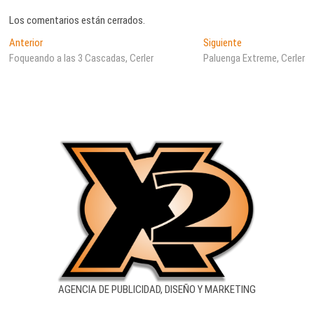
Los comentarios están cerrados.
Navegación
Entrada
Entrada
Anterior
Siguiente
anterior:
siguiente:
Foqueando a las 3 Cascadas, Cerler
Paluenga Extreme, Cerler
de
entradas
AGENCIA DE PUBLICIDAD, DISEÑO Y MARKETING