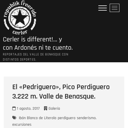
Saltar
B
al
o
contenido
t
ó
n
Cerler is different!… y
d
e
con Ardonés ni te cuento.
l
REPORTAJES DEL VALLE DE BENASQUE CON
m
DISTINTOS DEPORTES.
e
n
ú
El «Pedriguero», Pico Perdiguero
3.222 m. Valle de Benasque.
1 agosto, 2017
Galería
Ibón Blanco de Literola
perdiguero
senderismo.
excursiones