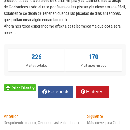
probado desde los vértices de Canal Amplia y de Gallinero hasta abajo
de Codornices todo el rato por fuera de las pistas y la nieve estaba fácil,
solamente se debía de tener en cuenta las pisadas de días anteriores,
que podían crear algún encarrilamiento.
Ahora nos toca esperar como afecta esta borrasca y a que cota será
nieve …
226
170
Visitas totales
Visitantes únicos
Facebook
Pinterest
Navegación
Entrada
Entrada
Anterior
Siguiente
anterior:
siguiente:
Despidiendo marzo, Cerler se viste de blanco.
Más nieve para Cerler …
de