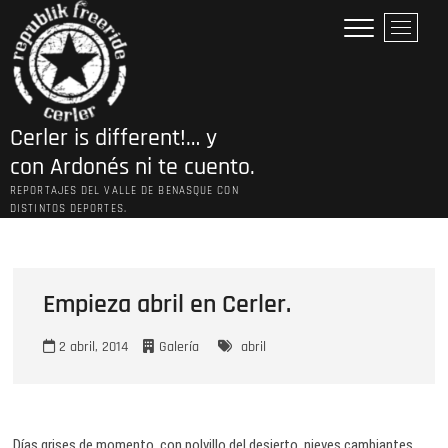
Saltar
B
al
o
contenido
t
ó
n
Cerler is different!… y
d
e
con Ardonés ni te cuento.
l
REPORTAJES DEL VALLE DE BENASQUE CON
m
DISTINTOS DEPORTES.
e
n
ú
Empieza abril en Cerler.
2 abril, 2014
Galería
abril
Días grises de momento, con polvillo del desierto, nieves cambiantes