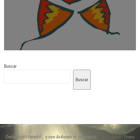
Buscar
Buscar
Cerler is different!… y con Ardonés ni te cuento.
| Diseñado por:
Theme