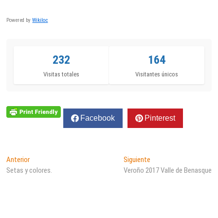
Powered by
Wikiloc
232
164
Visitas totales
Visitantes únicos
Facebook
Pinterest
Navegación
Entrada
Entrada
Anterior
Siguiente
anterior:
siguiente:
Setas y colores.
Veroño 2017 Valle de Benasque
de
entradas