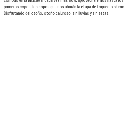
cómodo en la bicicleta, cada vez más flow, aprovecharemos hasta los
primeros copos, los copos que nos abrirán la etapa de foqueo o skimo.
Disfrutando del otoño, otoño caluroso, sin lluvias y sin setas.