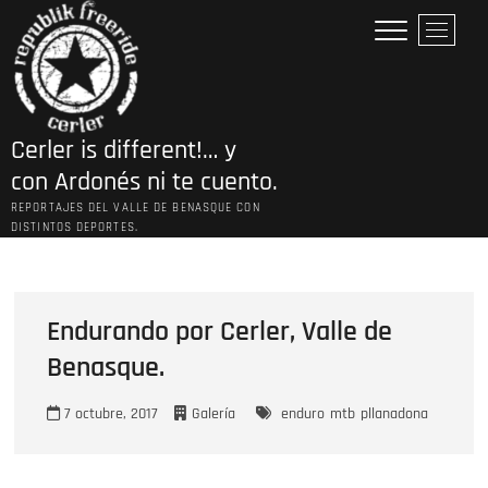
Saltar
B
al
o
contenido
t
ó
n
Cerler is different!… y
d
e
con Ardonés ni te cuento.
l
REPORTAJES DEL VALLE DE BENASQUE CON
m
DISTINTOS DEPORTES.
e
n
ú
Endurando por Cerler, Valle de
Benasque.
7 octubre, 2017
Galería
enduro
mtb
pllanadona