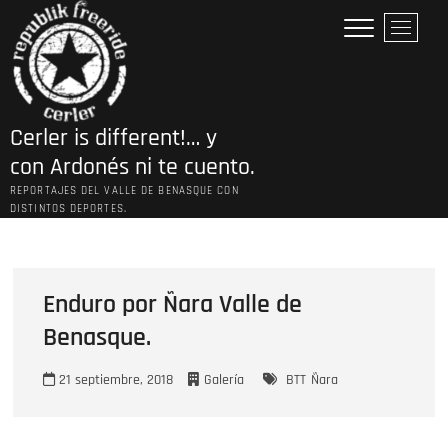
Saltar
B
al
o
contenido
t
ó
n
Cerler is different!… y
d
e
con Ardonés ni te cuento.
l
REPORTAJES DEL VALLE DE BENASQUE CON
m
DISTINTOS DEPORTES.
e
n
ú
Enduro por Ñara Valle de
Benasque.
21 septiembre, 2018
Galería
BTT
Ñara