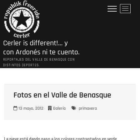
Saltar
B
al
o
contenido
t
ó
n
Cerler is different!… y
d
e
con Ardonés ni te cuento.
l
REPORTAJES DEL VALLE DE BENASQUE CON
m
DISTINTOS DEPORTES.
e
n
ú
Fotos en el Valle de Benasque
13 mayo, 2012
Galería
primavera
La nieve está dando paso a los colores contrastados en verde.