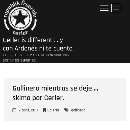
Saltar
B
al
o
contenido
t
ó
n
Cerler is different!… y
d
e
con Ardonés ni te cuento.
l
REPORTAJES DEL VALLE DE BENASQUE CON
m
DISTINTOS DEPORTES.
e
n
ú
Gallinero mientras se deje …
skimo por Cerler.
19 abril, 2017
Galería
gallinero