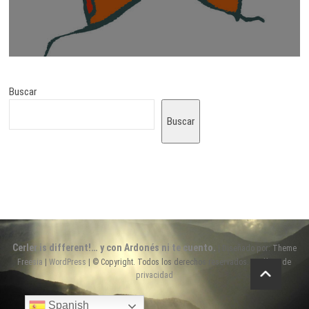
Buscar
Buscar
Cerler is different!… y con Ardonés ni te cuento.
| Diseñado por:
Theme
Freesia
|
WordPress
| © Copyright. Todos los derechos reservados. |
Política de
privacidad
Spanish