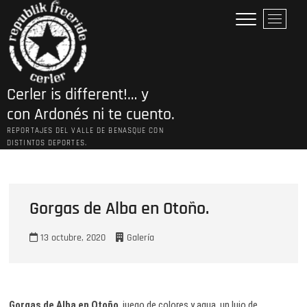
Saltar
B
al
o
contenido
t
ó
n
Cerler is different!… y
d
e
con Ardonés ni te cuento.
l
REPORTAJES DEL VALLE DE BENASQUE CON
m
DISTINTOS DEPORTES.
e
n
ú
Gorgas de Alba en Otoño.
13 octubre, 2020
Galería
Gorgas de Alba en Otoño
, juego de colores y agua, un lujo de