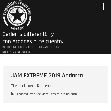
Saltar
B
al
o
contenido
t
ó
n
Cerler is different!… y
d
e
con Ardonés ni te cuento.
l
REPORTAJES DEL VALLE DE BENASQUE CON
m
DISTINTOS DEPORTES.
e
n
ú
JAM EXTREME 2019 Andorra
14 abril, 2019
Galería
Andorra.
freeride
Jam Extrem
ordino
ruth