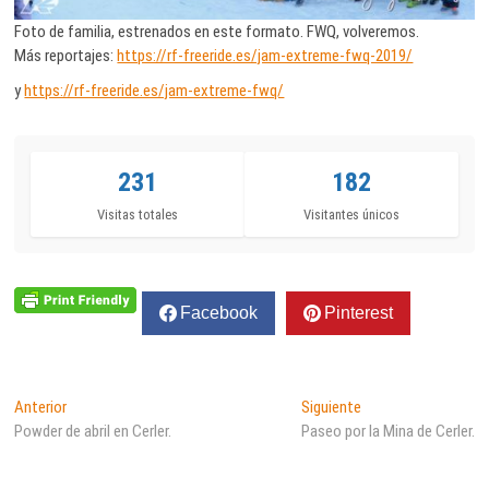
Foto de familia, estrenados en este formato. FWQ, volveremos.
Más reportajes:
https://rf-freeride.es/jam-extreme-fwq-2019/
y
https://rf-freeride.es/jam-extreme-fwq/
231
182
Visitas totales
Visitantes únicos
Facebook
Pinterest
Navegación
Entrada
Entrada
Anterior
Siguiente
anterior:
siguiente:
Powder de abril en Cerler.
Paseo por la Mina de Cerler.
de
entradas