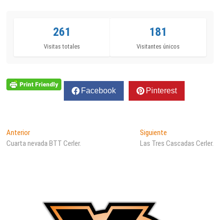
261
181
Visitas totales
Visitantes únicos
Facebook
Pinterest
Navegación
Entrada
Entrada
Anterior
Siguiente
anterior:
siguiente:
Cuarta nevada BTT Cerler.
Las Tres Cascadas Cerler.
de
entradas