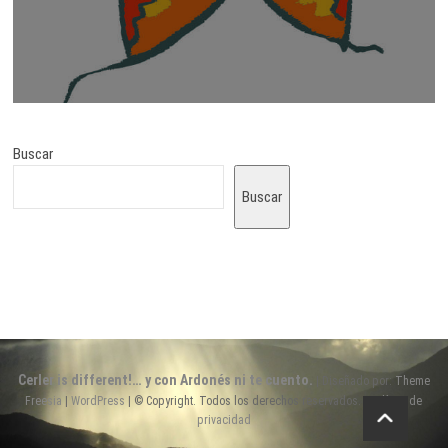
Buscar
Buscar
Cerler is different!… y con Ardonés ni te cuento.
| Diseñado por:
Theme
Freesia
|
WordPress
| © Copyright. Todos los derechos reservados. |
Política de
privacidad