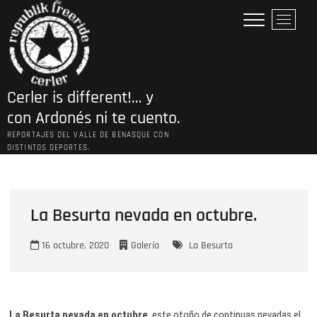
Saltar
B
al
o
contenido
t
ó
n
Cerler is different!… y
d
e
con Ardonés ni te cuento.
l
REPORTAJES DEL VALLE DE BENASQUE CON
m
DISTINTOS DEPORTES.
e
n
ú
La Besurta nevada en octubre.
16 octubre, 2020
Galería
La Besurta
La Besurta nevada en octubre
, este otoño de continuas nevadas el