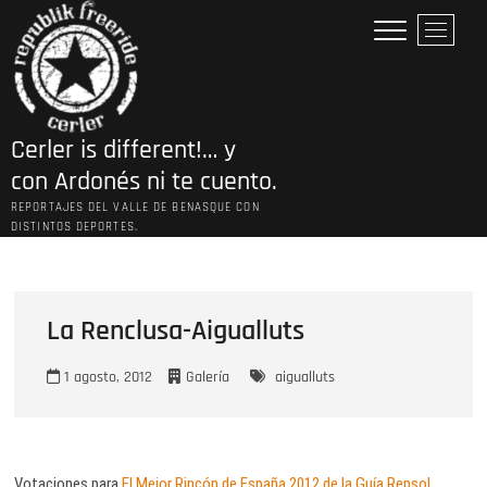
Saltar
B
al
o
contenido
t
ó
n
Cerler is different!… y
d
e
con Ardonés ni te cuento.
l
REPORTAJES DEL VALLE DE BENASQUE CON
m
DISTINTOS DEPORTES.
e
n
ú
La Renclusa-Aigualluts
1 agosto, 2012
Galería
aigualluts
Votaciones para
El Mejor Rincón de España 2012 de la Guía Repsol