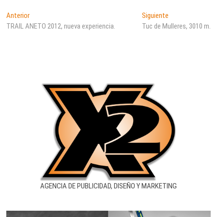
Navegación
Entrada
Entrada
Anterior
Siguiente
anterior:
siguiente:
TRAIL ANETO 2012, nueva experiencia.
Tuc de Mulleres, 3010 m.
de
entradas
AGENCIA DE PUBLICIDAD, DISEÑO Y MARKETING