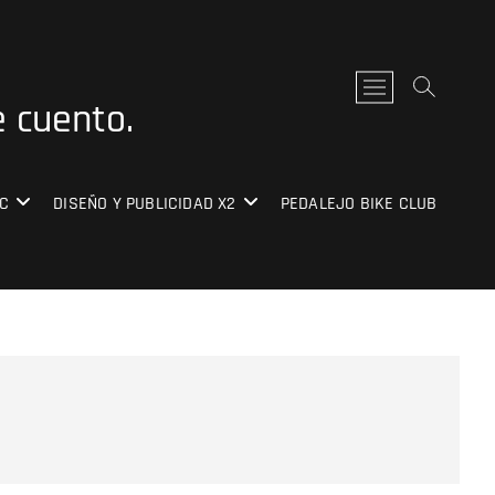
B
e cuento.
o
t
ó
n
C
DISEÑO Y PUBLICIDAD X2
PEDALEJO BIKE CLUB
d
e
l
m
e
n
ú