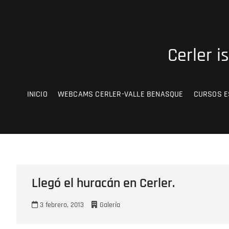
Saltar
al
contenido
Cerler i
INICIO
WEBCAMS CERLER-VALLE BENASQUE
CURSOS E
Llegó el huracán en Cerler.
3 febrero, 2013
Galería