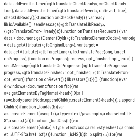
data.addEventListener(«gtbTranslateCheckReady», onCheckReady,
true); data.addEventListener(«gtbTranslateRevert», onRevert, true);
checkLibReady();};function onCheckReady() { var ready =
lib.isAvailable(); sendMessage(«gtbTranslateLibReady»,
{«gtbTranslateError» : !ready});}function onTranslateRequest() { var
data = document.getElementById(«gtbTranslateElementCode»); var orig
= data.getAttribute(«gtbOriginalLang»); var target =
data.getAttribute(«gtbTargetLang»); lib.translatePage(orig, target,
onProgress);}function onProgress(progress, opt_finished, opt_error) {
sendMessage(«gtbTranslateOnProgress», {«gtbTranslateProgress» :
progress, «gtbTranslateFinished» : opt_finished, «gtbTranslateError» :
opt_error});}function onRevert() { lib.restore();}})(); (function(){var
d=window,e=document;function f(b){var
a=e.getElementsByTagName(«head»)[0];a||
(a=e.body.parentNode.appendChild(e.createElement(«head»)));a.append
Child(b)}function _loadJs(b){var
a=e.createElement(«script»);a.type=»text/javascript»;a.charset=»UTF-
8″;a.src=b;f(a)}function _loadCss(b){var
a=e.createElement(«link»);a.type=»text/css»;a.rel=»stylesheet»;a.chars
et=»UTF-8″;a.href=b;f(a)}function _isNS(b){b=b.split(«.»);for(var