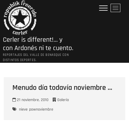
Saltar
B
al
o
contenido
t
ó
n
Cerler is different!… y
d
e
con Ardonés ni te cuento.
l
REPORTAJES DEL VALLE DE BENASQUE CON
m
DISTINTOS DEPORTES.
e
n
ú
Menudo día todavía noviembre …
21 noviembre, 2010
Galería
nieve
pownoviembre