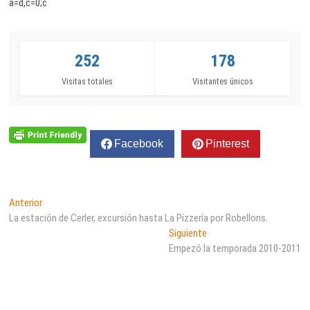
a=d,c=0;c
252
178
Visitas totales
Visitantes únicos
Facebook
Pinterest
Navegación
Entrada
Anterior
anterior:
La estación de Cerler, excursión hasta La Pizzería por Robellons.
de
Entrada
Siguiente
entradas
siguiente:
Empezó la temporada 2010-2011