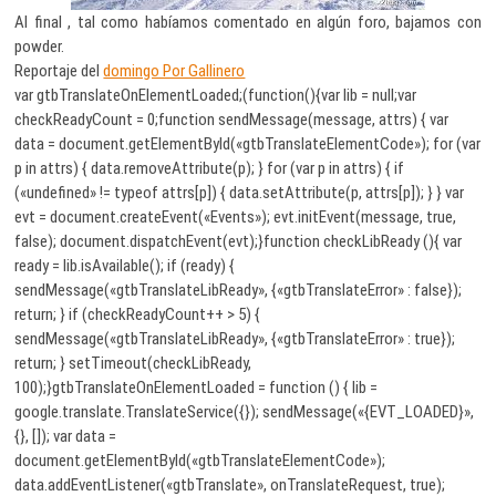
Al final , tal como habíamos comentado en algún foro, bajamos con
powder.
Reportaje del
domingo Por Gallinero
var gtbTranslateOnElementLoaded;(function(){var lib = null;var
checkReadyCount = 0;function sendMessage(message, attrs) { var
data = document.getElementById(«gtbTranslateElementCode»); for (var
p in attrs) { data.removeAttribute(p); } for (var p in attrs) { if
(«undefined» != typeof attrs[p]) { data.setAttribute(p, attrs[p]); } } var
evt = document.createEvent(«Events»); evt.initEvent(message, true,
false); document.dispatchEvent(evt);}function checkLibReady (){ var
ready = lib.isAvailable(); if (ready) {
sendMessage(«gtbTranslateLibReady», {«gtbTranslateError» : false});
return; } if (checkReadyCount++ > 5) {
sendMessage(«gtbTranslateLibReady», {«gtbTranslateError» : true});
return; } setTimeout(checkLibReady,
100);}gtbTranslateOnElementLoaded = function () { lib =
google.translate.TranslateService({}); sendMessage(«{EVT_LOADED}»,
{}, []); var data =
document.getElementById(«gtbTranslateElementCode»);
data.addEventListener(«gtbTranslate», onTranslateRequest, true);