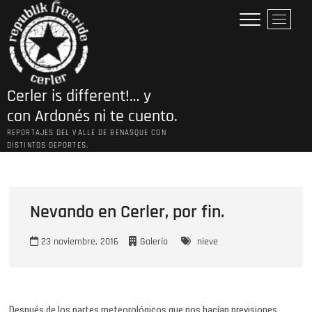
Saltar
B
al
o
contenido
t
ó
n
Cerler is different!… y
d
e
con Ardonés ni te cuento.
l
REPORTAJES DEL VALLE DE BENASQUE CON
m
DISTINTOS DEPORTES.
e
n
ú
Nevando en Cerler, por fin.
23 noviembre, 2016
Galería
nieve
Después de los partes meteorológicos que nos hacían previsiones