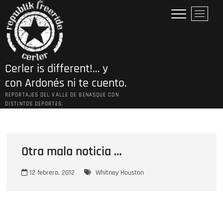
Saltar
B
al
o
contenido
t
ó
n
Cerler is different!… y
d
e
con Ardonés ni te cuento.
l
REPORTAJES DEL VALLE DE BENASQUE CON
m
DISTINTOS DEPORTES.
e
n
ú
Otra mala noticia …
12 febrero, 2012
Whitney Houston