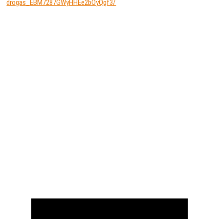
drogas_EBM7287GWyHHEe2bOyQqf3/