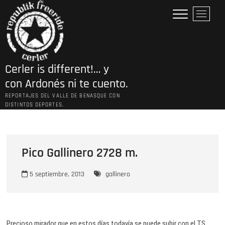
Saltar
B
al
o
contenido
t
ó
n
Cerler is different!… y
d
e
con Ardonés ni te cuento.
l
REPORTAJES DEL VALLE DE BENASQUE CON
m
DISTINTOS DEPORTES.
e
n
ú
Pico Gallinero 2728 m.
5 septiembre, 2013
gallinero
Precioso mirador que en estos días todavía se puede subir con el TS