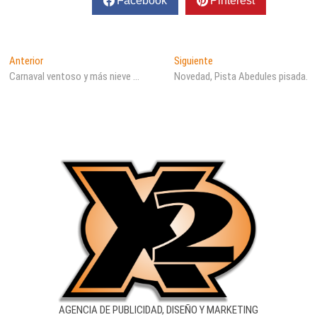
Facebook
Pinterest
Navegación
Entrada
Entrada
Anterior
Siguiente
anterior:
siguiente:
Carnaval ventoso y más nieve …
Novedad, Pista Abedules pisada.
de
entradas
AGENCIA DE PUBLICIDAD, DISEÑO Y MARKETING