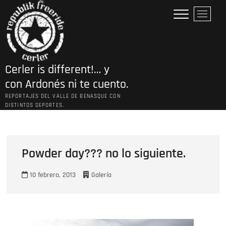
Saltar
B
al
o
contenido
t
ó
n
Cerler is different!… y
d
e
con Ardonés ni te cuento.
l
REPORTAJES DEL VALLE DE BENASQUE CON
m
DISTINTOS DEPORTES.
e
n
ú
Powder day??? no lo siguiente.
10 febrero, 2013
Galería