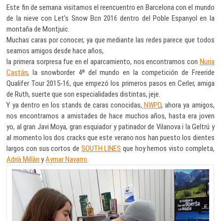
Este fin de semana visitamos el reencuentro en Barcelona con el mundo
de la nieve con Let’s Snow Bcn 2016 dentro del Poble Espanyol en la
montaña de Montjuic.
Muchas caras por conocer, ya que mediante las redes parece que todos
seamos amigos desde hace años,
la primera sorpresa fue en el aparcamiento, nos encontramos con
Nuria
Castán
, la snowborder 4ª del mundo en la competición de Freeride
Qualifer Tour 2015-16, que empezó los primeros pasos en Cerler, amiga
de Ruth, suerte que son especialidades distintas, jeje.
Y ya dentro en los stands de caras conocidas,
NWPD
, ahora ya amigos,
nos encontramos a amistades de hace muchos años, hasta era joven
yo, al gran Javi Moya, gran esquiador y patinador de Vilanova i la Geltrú y
al momento los dos cracks que este verano nos han puesto los dientes
largos con sus cortos de
SOUTH LINES
que hoy hemos visto completa,
Adrià Millàn
y
Aymar Navarro
.