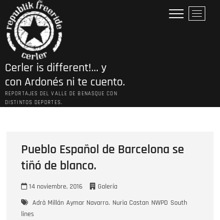
Saltar
B
al
o
contenido
t
ó
n
Cerler is different!… y
d
e
con Ardonés ni te cuento.
l
REPORTAJES DEL VALLE DE BENASQUE CON
m
DISTINTOS DEPORTES.
e
n
ú
Pueblo Español de Barcelona se
tiñó de blanco.
14 noviembre, 2016
Galería
Adrà Millán
Aymar Navarro.
Nuria Castan
NWPD
South
lines