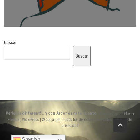
Buscar
Buscar
Cerler is different!… y con Ardonés ni te cuento.
| Diseñado por:
Theme
Freesia
|
WordPress
| © Copyright. Todos los derechos reservados. |
Política de
privacidad
Spanish