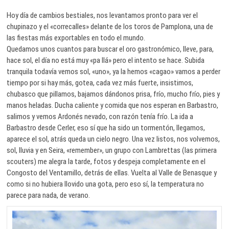
Hoy día de cambios bestiales, nos levantamos pronto para ver el
chupinazo y el «correcalles» delante de los toros de Pamplona, una de
las fiestas más exportables en todo el mundo.
Quedamos unos cuantos para buscar el oro gastronómico, lleve, para,
hace sol, el día no está muy «pa llá» pero el intento se hace. Subida
tranquila todavía vemos sol, «uno», ya la hemos «cagao» vamos a perder
tiempo por si hay más, gotea, cada vez más fuerte, insistimos,
chubasco que pillamos, bajamos dándonos prisa, frío, mucho frío, pies y
manos heladas. Ducha caliente y comida que nos esperan en Barbastro,
salimos y vemos Ardonés nevado, con razón tenía frío. La ida a
Barbastro desde Cerler, eso sí que ha sido un tormentón, llegamos,
aparece el sol, atrás queda un cielo negro. Una vez listos, nos volvemos,
sol, lluvia y en Seira, «remember», un grupo con Lambrettas (las primera
scouters) me alegra la tarde, fotos y despeja completamente en el
Congosto del Ventamillo, detrás de ellas. Vuelta al Valle de Benasque y
como si no hubiera llovido una gota, pero eso sí, la temperatura no
parece para nada, de verano.