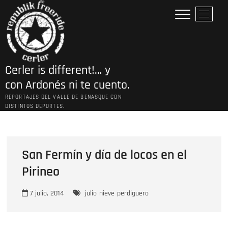
Saltar
B
al
o
contenido
t
ó
n
Cerler is different!… y
d
e
con Ardonés ni te cuento.
l
REPORTAJES DEL VALLE DE BENASQUE CON
m
DISTINTOS DEPORTES.
e
n
ú
San Fermín y día de locos en el
Pirineo
7 julio, 2014
julio
nieve
perdiguero