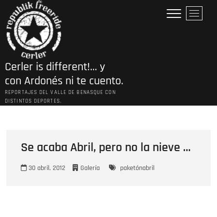
Saltar
B
al
o
contenido
t
ó
n
Cerler is different!… y
d
e
con Ardonés ni te cuento.
l
REPORTAJES DEL VALLE DE BENASQUE CON
m
DISTINTOS DEPORTES.
e
n
ú
Se acaba Abril, pero no la nieve …
30 abril, 2012
Galería
paketónabril