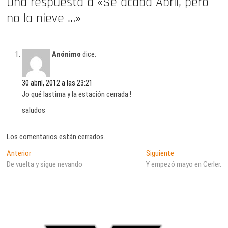
Una respuesta a «Se acaba Abril, pero
no la nieve …»
Anónimo
dice:
30 abril, 2012 a las 23:21
Jo qué lastima y la estación cerrada !
saludos
Los comentarios están cerrados.
Navegación
Entrada
Entrada
Anterior
Siguiente
anterior:
siguiente:
De vuelta y sigue nevando
Y empezó mayo en Cerler.
de
entradas