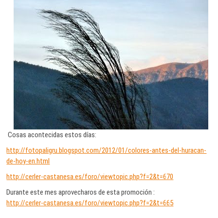
Cosas acontecidas estos días:
http://fotopaligru.blogspot.com/2012/01/colores-antes-del-huracan-
de-hoy-en.html
http://cerler-castanesa.es/foro/viewtopic.php?f=2&t=670
Durante este mes aprovecharos de esta promoción :
http://cerler-castanesa.es/foro/viewtopic.php?f=2&t=665