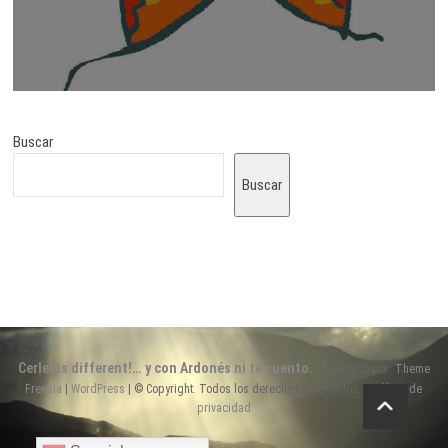
Buscar
Buscar
Cerler is different!… y con Ardonés ni te cuento.
| Diseñado por:
Theme
Freesia
|
WordPress
| © Copyright. Todos los derechos reservados. |
Política de
privacidad