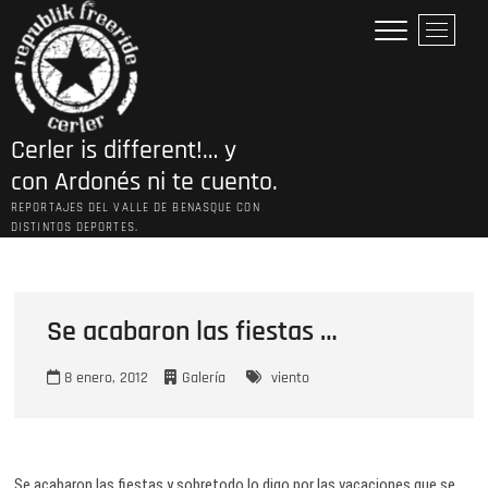
Saltar
B
al
o
contenido
t
ó
n
Cerler is different!… y
d
e
con Ardonés ni te cuento.
l
REPORTAJES DEL VALLE DE BENASQUE CON
m
DISTINTOS DEPORTES.
e
n
ú
Se acabaron las fiestas …
8 enero, 2012
Galería
viento
Se acabaron las fiestas y sobretodo lo digo por las vacaciones que se