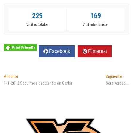
229
169
Visitas totales
Visitantes únicos
Facebook
Pinterest
Navegación
Entrada
Entra
Anterior
Siguiente
anterior:
siguie
1-1-2012 Seguimos esquiando en Cerler
Será verdad …
de
entradas