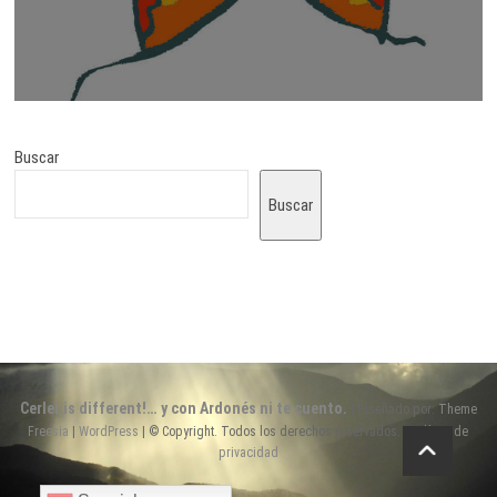
Buscar
Buscar
Cerler is different!… y con Ardonés ni te cuento.
| Diseñado por:
Theme
Freesia
|
WordPress
| © Copyright. Todos los derechos reservados. |
Política de
privacidad