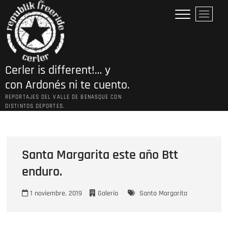
Saltar
B
al
o
contenido
t
ó
n
Cerler is different!… y
d
e
con Ardonés ni te cuento.
l
REPORTAJES DEL VALLE DE BENASQUE CON
m
DISTINTOS DEPORTES.
e
n
ú
Santa Margarita este año Btt
enduro.
1 noviembre, 2019
Galería
Santa Margarita