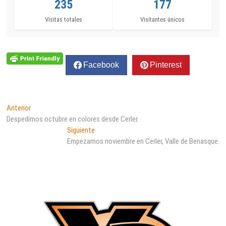
235
177
Visitas totales
Visitantes únicos
Facebook
Pinterest
Navegación
Entrada
Anterior
anterior:
Despedimos octubre en colores desde Cerler.
de
Entrada
Siguiente
entradas
siguiente:
Empezamos noviembre en Cerler, Valle de Benasque.