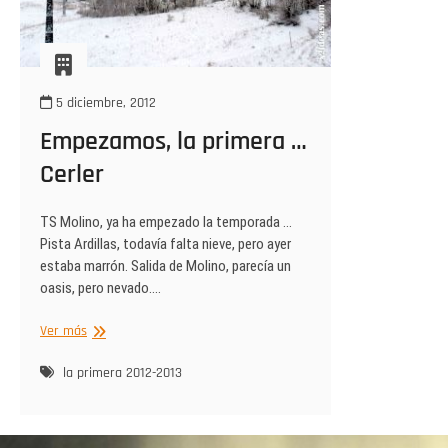
5 diciembre, 2012
Empezamos, la primera …
Cerler
TS Molino, ya ha empezado la temporada …
Pista Ardillas, todavía falta nieve, pero ayer
estaba marrón. Salida de Molino, parecía un
oasis, pero nevado.…
Empezamos,
Ver más
la
primera
la primera 2012-2013
…
Cerler