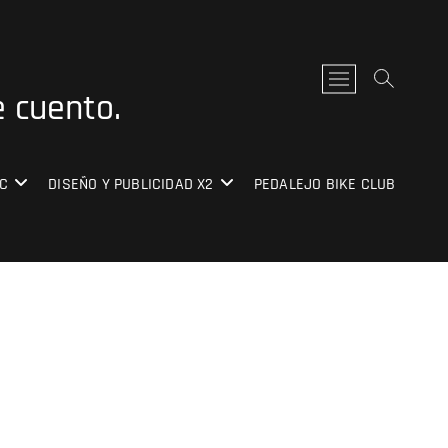
B
e cuento.
o
t
ó
n
C
DISEÑO Y PUBLICIDAD X2
PEDALEJO BIKE CLUB
d
e
l
m
e
n
ú