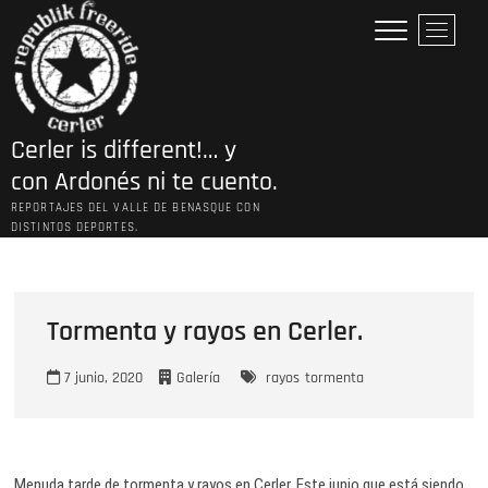
Saltar
B
al
o
contenido
t
ó
n
Cerler is different!… y
d
e
con Ardonés ni te cuento.
l
REPORTAJES DEL VALLE DE BENASQUE CON
m
DISTINTOS DEPORTES.
e
n
ú
Tormenta y rayos en Cerler.
7 junio, 2020
Galería
rayos
tormenta
Menuda tarde de tormenta y rayos en Cerler. Este junio que está siendo