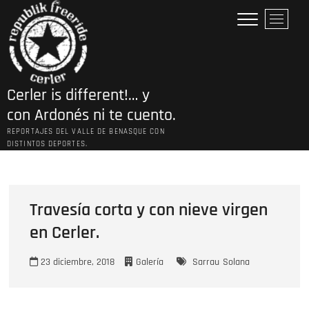
Saltar
B
al
o
contenido
t
ó
n
Cerler is different!… y
d
e
con Ardonés ni te cuento.
l
REPORTAJES DEL VALLE DE BENASQUE CON
m
DISTINTOS DEPORTES.
e
n
ú
Travesía corta y con nieve virgen
en Cerler.
23 diciembre, 2018
Galería
Sarrau
Solana