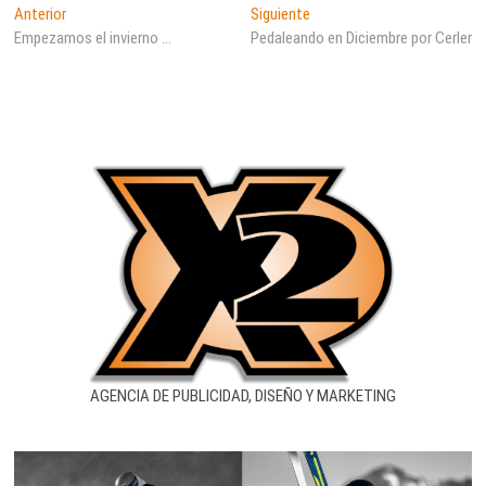
Navegación
Entrada
Entrada
Anterior
Siguiente
anterior:
siguiente:
Empezamos el invierno …
Pedaleando en Diciembre por Cerler
de
entradas
AGENCIA DE PUBLICIDAD, DISEÑO Y MARKETING