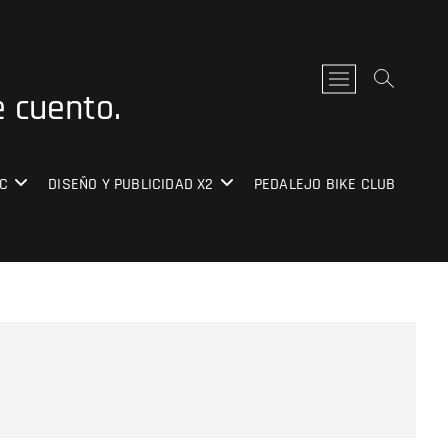
B
e cuento.
o
t
ó
n
C
DISEÑO Y PUBLICIDAD X2
PEDALEJO BIKE CLUB
d
e
l
m
e
n
ú