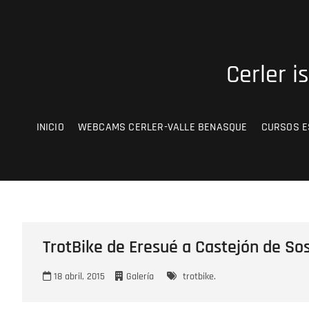
Saltar
al
contenido
Cerler i
INICIO
WEBCAMS CERLER-VALLE BENASQUE
CURSOS E
TrotBike de Eresué a Castejón de So
18 abril, 2015
Galería
trotbike.