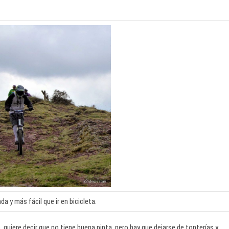
da y más fácil que ir en bicicleta.
 quiere decir que no tiene buena pinta, pero hay que dejarse de tonterías y