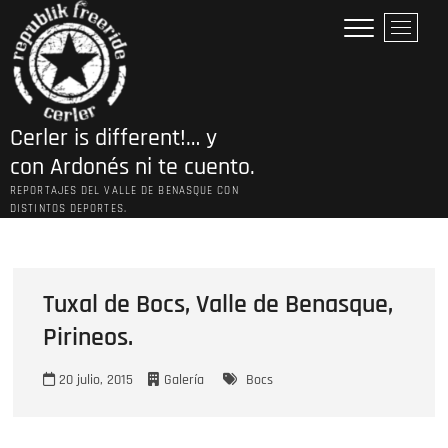
Saltar
B
al
o
contenido
t
ó
n
Cerler is different!… y
d
e
con Ardonés ni te cuento.
l
REPORTAJES DEL VALLE DE BENASQUE CON
m
DISTINTOS DEPORTES.
e
n
ú
Tuxal de Bocs, Valle de Benasque,
Pirineos.
20 julio, 2015
Galería
Bocs