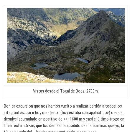
Vistas desde el Toxal de Bocs, 2733m.
Bonita excursión que nos hemos vuelto a realizar, perdón a todos los
integrantes, por ir hoy más lento (hoy estaba «parajipláctico») o era el
desnivel acumulado en positivo de +/- 1600 m y casi el último trozo en
línea recta. 25 Km, que los demás han podido descansar más que yo, la
típica parada del .., hoy ha sido practicada varias veces.