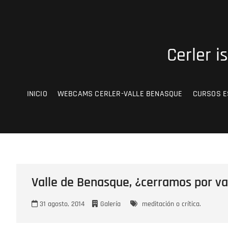
Saltar
al
contenido
Cerler i
INICIO
WEBCAMS CERLER-VALLE BENASQUE
CURSOS E
Valle de Benasque, ¿cerramos por v
31 agosto, 2014
Galería
meditación o crítica.