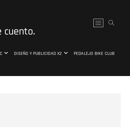
B
e cuento.
o
t
ó
n
C
DISEÑO Y PUBLICIDAD X2
PEDALEJO BIKE CLUB
d
e
l
m
e
n
ú