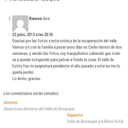
Ramon
dice:
23 junio, 2013 a las 20:36
Gracias por las fotos y esta crónica de la recuperación del valle.
Vamos a ir con la familia a pasar unos días en Cerler dentro de dos
semanas, y viendo las fotos voy tranquilisimo sabiendo que todo
va a quedar estupendo para patear a fondo la zona. El valle de
Estós fue mi asignatura pendiente el año pasado y este no me lo
quería perder.
Lo dicho, gracias.
Los comentarios están cerrados.
Navegación
Entrada
Anterior
anterior:
Ahora toca disfrutar del Valle de Benasque.
de
Entrada
Siguiente
entradas
siguiente:
Valle de Benasque y la Reina Sofía.