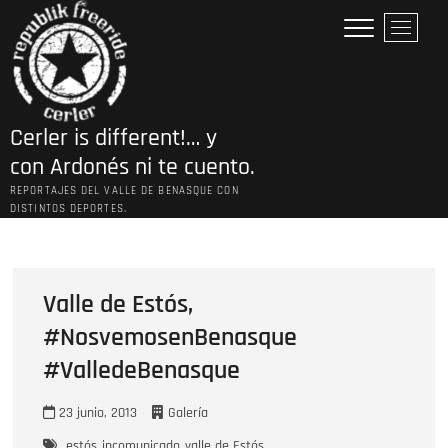
Saltar
B
al
o
contenido
t
ó
n
Cerler is different!… y
d
e
con Ardonés ni te cuento.
l
REPORTAJES DEL VALLE DE BENASQUE CON
m
DISTINTOS DEPORTES.
e
n
ú
Valle de Estós,
#NosvemosenBenasque
#ValledeBenasque
23 junio, 2013
Galería
estós
incomunicado
valle de Estós