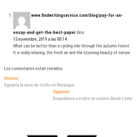
www.findwritingservice.com/blog/pay-for-an-
essay-and-get-the-best-paper
dice:
15 noviembre, 2019 a las 00:14
What can be better than a cycling ride through the autumn forest.
It is really relaxing, the fresh air and the stunning beauty of nature.
Los comentarios están cerrados.
Navegación
Entrada
Anterior
anterior:
Aguanta la nieve de otoño en Benasque.
de
Entrada
Siguiente
entradas
siguiente:
Despedimos octubre en colores desde Cerler.