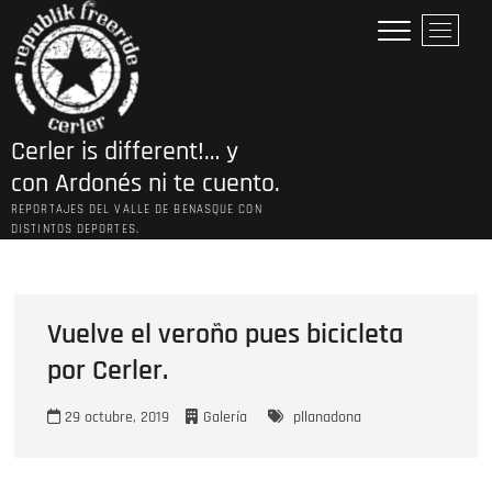
Saltar
B
al
o
contenido
t
ó
n
Cerler is different!… y
d
e
con Ardonés ni te cuento.
l
REPORTAJES DEL VALLE DE BENASQUE CON
m
DISTINTOS DEPORTES.
e
n
ú
Vuelve el veroño pues bicicleta
por Cerler.
29 octubre, 2019
Galería
pllanadona