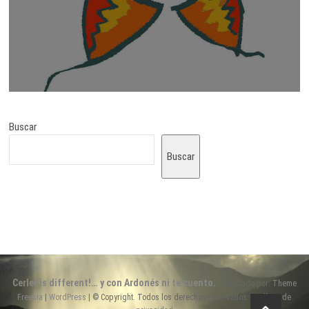
Buscar
Buscar
Cerler is different!… y con Ardonés ni te cuento.
| Diseñado por:
Theme
Freesia
|
WordPress
| © Copyright. Todos los derechos reservados. |
Política de