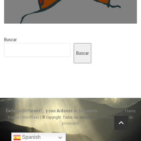
Buscar
Buscar
Cerler is different!… y con Ardonés ni te cuento.
| Diseñado por:
Theme
Freesia
|
WordPress
| © Copyright. Todos los derechos reservados. |
Política de
privacidad
Spanish