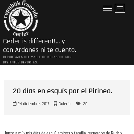
Saltar
B
al
o
contenido
t
ó
n
Cerler is different!… y
d
e
con Ardonés ni te cuento.
l
REPORTAJES DEL VALLE DE BENASQUE CON
m
DISTINTOS DEPORTES.
e
n
ú
20 días en esquís por el Pirineo.
24 diciembre, 2017
Galería
20
Junto a mí y mis días de esquí, amigos y familia, recuerdos de Ruth y