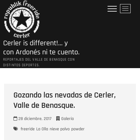
Saltar
B
al
o
contenido
t
ó
n
Cerler is different!… y
d
e
con Ardonés ni te cuento.
l
REPORTAJES DEL VALLE DE BENASQUE CON
m
DISTINTOS DEPORTES.
e
n
ú
Gozando las nevadas de Cerler,
Valle de Benasque.
28 diciembre, 2017
Galería
freeride
La Olla
nieve polvo
powder