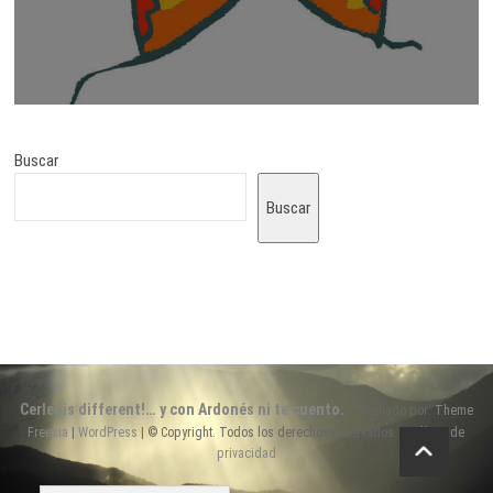
Buscar
Buscar
Cerler is different!… y con Ardonés ni te cuento.
| Diseñado por:
Theme
Freesia
|
WordPress
| © Copyright. Todos los derechos reservados. |
Política de
privacidad