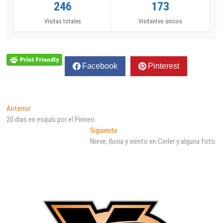
246
173
Visitas totales
Visitantes únicos
Facebook
Pinterest
Navegación
Entrada
Anterior
anterior:
20 días en esquís por el Pirineo.
de
Entrada
Siguiente
entradas
siguiente:
Nieve, lluvia y viento en Cerler y alguna foto.