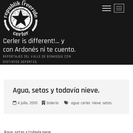
Saltar
B
al
o
contenido
t
ó
n
Cerler is different!… y
d
e
con Ardonés ni te cuento.
l
REPORTAJES DEL VALLE DE BENASQUE CON
m
DISTINTOS DEPORTES.
e
n
ú
Agua, setas y todavía nieve.
4 julio, 2010
Galería
agua
cerler
nieve
setas
Agua, setas y todavía nieve.