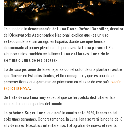
En cuanto a la denominación de
Luna Rosa
,
Rafael Bachiller
, director
del Observatorio Astronómico Nacional, explica que «es un uso
estadounidense, sin arraigo en España, donde siempre hemos
denominado al primer plenilunio de primavera la
Luna pascual
. En
algunos sitios también se la llama
Luna del huevo
,
Luna de la
semilla
o
Luna de los brotes
«.
Lo de rosa proviene de la semejanza con el color de una planta silvestre
que florece en Estados Unidos, el flox musgoso, y que es una de las
primeras flores que germinan en primavera en el este de ese país,
según
explica la NASA
.
Se trata de una Luna muy especial que se ha podido disfrutar en los
cielos de muchas partes del mundo.
La
próxima Super Luna
, que será la cuarta este 2020, llegará en tal
solo unas semanas. Concretamente, la Luna llena se verá la noche del 6
al 7 de mayo. Nosotros intentaremos fotografiar de nuevo el evento.