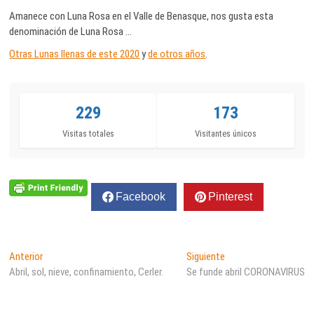
Amanece con Luna Rosa en el Valle de Benasque, nos gusta esta
denominación de Luna Rosa …
Otras Lunas llenas de este 2020
y
de otros años
.
229
173
Visitas totales
Visitantes únicos
Facebook
Pinterest
Navegación
Entrada
Entrada
Anterior
Siguiente
anterior:
siguiente:
Abril, sol, nieve, confinamiento, Cerler.
Se funde abril CORONAVIRUS
de
entradas