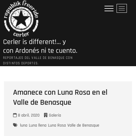
Saltar
B
al
o
contenido
t
ó
n
Cerler is different!… y
d
e
con Ardonés ni te cuento.
l
REPORTAJES DEL VALLE DE BENASQUE CON
m
DISTINTOS DEPORTES.
e
n
ú
Amanece con Luna Rosa en el
Valle de Benasque
8 abril, 2020
Galería
luna
Luna llena
Luna Rosa
Valle de Benasque