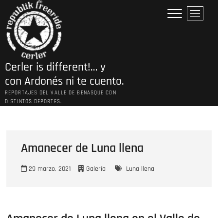
Saltar
B
al
o
contenido
t
ó
n
Cerler is different!… y
d
e
con Ardonés ni te cuento.
l
REPORTAJES DEL VALLE DE BENASQUE CON
m
DISTINTOS DEPORTES.
e
n
ú
Amanecer de Luna llena
29 marzo, 2021
Galería
Luna llena