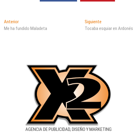
Navegación
Entrada
Entrada
Anterior
Siguiente
anterior:
siguiente:
Me ha fundido Maladeta
Tocaba esquiar en Ardonés
de
entradas
AGENCIA DE PUBLICIDAD, DISEÑO Y MARKETING