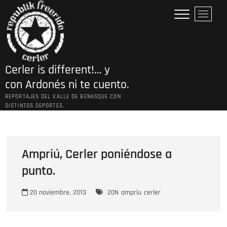
Saltar
B
al
o
contenido
t
ó
n
Cerler is different!… y
d
e
con Ardonés ni te cuento.
l
REPORTAJES DEL VALLE DE BENASQUE CON
m
DISTINTOS DEPORTES.
e
n
ú
Ampriú, Cerler poniéndose a
punto.
20 noviembre, 2013
20N
ampriu
cerler